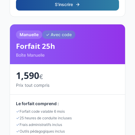
S'inscrire
Manuelle
✓ Avec code
Forfait
25
h
Boîte Manuelle
1,590
€
Prix tout compris
Le forfait comprend :
Forfait code valable 6 mois
25 heures de conduite incluses
Frais administratifs inclus
Outils pédagogiques inclus