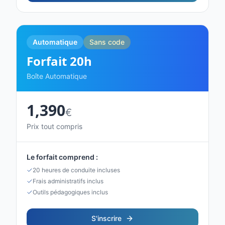
Automatique
Sans code
Forfait
20
h
Boîte Automatique
1,390
€
Prix tout compris
Le forfait comprend :
20 heures de conduite incluses
Frais administratifs inclus
Outils pédagogiques inclus
S'inscrire